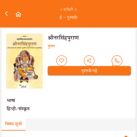
॥ श्रीहरि:॥
ई – पुस्तकें
श्रीनरसिंहपुराण
पुराण
पुस्तकें पढ़ें
भाषा
हिन्दी/संस्कृत
विषय-सूची