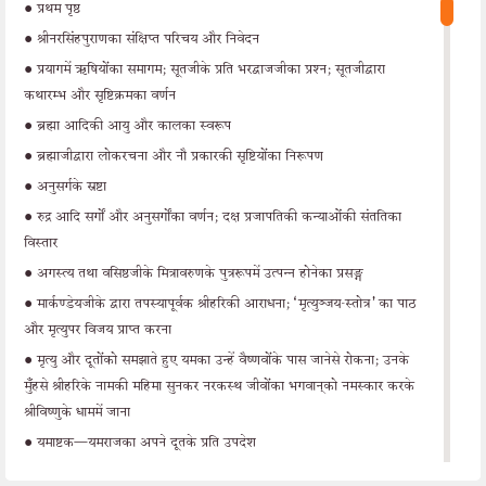
•
प्रथम पृष्ठ
•
श्रीनरसिंहपुराणका संक्षिप्त परिचय और निवेदन
•
प्रयागमें ऋषियोंका समागम; सूतजीके प्रति भरद्वाजजीका प्रश्न; सूतजीद्वारा
कथारम्भ और सृष्टिक्रमका वर्णन
•
ब्रह्मा आदिकी आयु और कालका स्वरूप
•
ब्रह्माजीद्वारा लोकरचना और नौ प्रकारकी सृष्टियोंका निरूपण
•
अनुसर्गके स्रष्टा
•
रुद्र आदि सर्गों और अनुसर्गोंका वर्णन; दक्ष प्रजापतिकी कन्याओंकी संततिका
विस्तार
•
अगस्त्य तथा वसिष्ठजीके मित्रावरुणके पुत्ररूपमें उत्पन्न होनेका प्रसङ्ग
•
मार्कण्डेयजीके द्वारा तपस्यापूर्वक श्रीहरिकी आराधना; ‘मृत्युञ्जय-स्तोत्र’ का पाठ
और मृत्युपर विजय प्राप्त करना
•
मृत्यु और दूतोंको समझाते हुए यमका उन्हें वैष्णवोंके पास जानेसे रोकना; उनके
मुँहसे श्रीहरिके नामकी महिमा सुनकर नरकस्थ जीवोंका भगवान‍्को नमस्कार करके
श्रीविष्णुके धाममें जाना
•
यमाष्टक—यमराजका अपने दूतके प्रति उपदेश
•
मार्कण्डेयका विवाह कर वेदशिराको उत्पन्न करके प्रयागमें अक्षयवटके नीचे तप