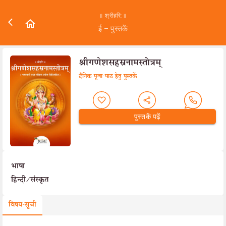
॥ श्रीहरि:॥
ई – पुस्तकें
श्रीगणेशसहस्रनामस्तोत्रम्
दैनिक पूजा-पाठ हेतु पुस्तकें
पुस्तकें पढ़ें
भाषा
हिन्दी/संस्कृत
विषय-सूची