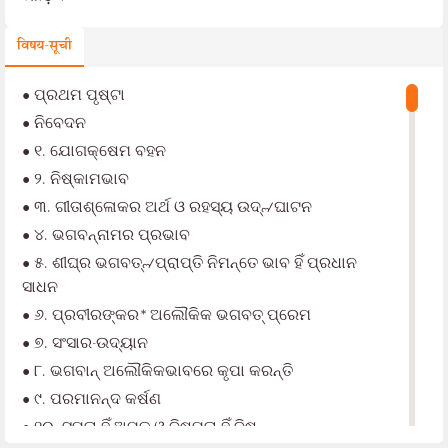
विषय-सूची
•
ପ୍ରଥମ ପୃଷ୍ଟା
•
ନିବେଦନ
•
୧. ଯୋଗକ୍ଷେମ ବହନ
•
୨. ନିଷ୍କାମଭାବ
•
୩. ଗୀତାଶ୍ଳୋକର ଅର୍ଥ ଓ ରହସ୍ୟ ଉଦ୍୷ଘାଟନ
•
୪. ଭଗବନ୍ନାମର ପ୍ରଭାବ
•
୫. ଶୀଘ୍ର ଭଗବତ୍୷ପ୍ରାପ୍ତି ନିମନ୍ତେ ଭାବ ହିଁ ପ୍ରଧାନ
ସାଧନ
•
୬. ପ୍ରବୀରଙ୍କର* ଅଲୌକିକ ଭଗବତ୍ ପ୍ରେମ
•
୭. ସଂସାର-ଉଦ୍ୟାନ
•
୮. ଭଗବାନ୍ ଅଲୌକିକଭାବରେ କୃପା କରନ୍ତି
•
୯. ପରମାନନ୍ଦ କର୍ଷଣ
•
୧୦. ସମତା ହିଁ ଅମୃତ ଓ ବିଷମତା ହିଁ ବିଷ