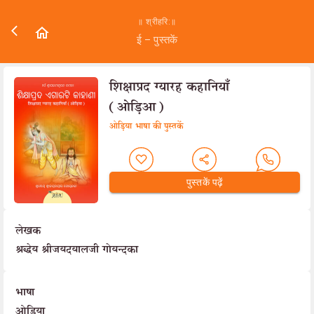
॥ श्रीहरि:॥
ई – पुस्तकें
शिक्षाप्रद ग्यारह कहानियाँ
(ओड़िआ)
ओड़िया भाषा की पुस्तकें
पुस्तकें पढ़ें
लेखक
श्रद्धेय श्रीजयदयालजी गोयन्दका
भाषा
ओड़िया