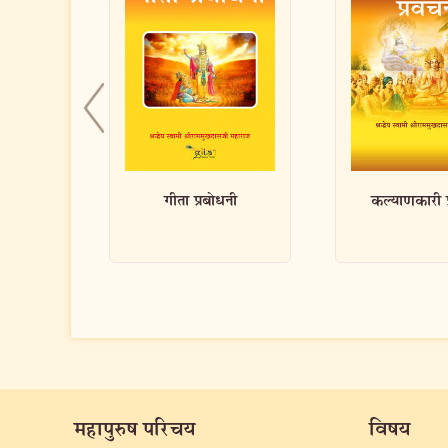
धनी
कल्याणकारी प्रवचन
गृहस्थमें कैस
महापुरुष परिचय
विषय