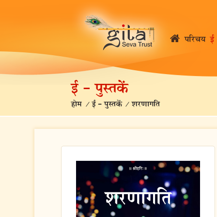
परिचय
ई 
ई – पुस्तकें
होम
/
ई – पुस्तकें
/
शरणागति