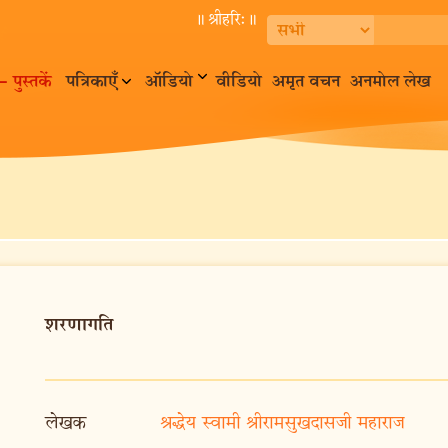
॥ श्रीहरि:॥
– पुस्तकें
पत्रिकाएँ
ऑडियो
वीडियो
अमृत वचन
अनमोल लेख
शरणागति
लेखक
श्रद्धेय स्वामी श्रीरामसुखदासजी महाराज