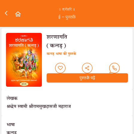
॥ श्रीहरि:॥
ई – पुस्तकें
शरणागति
(कन्नड़)
कन्नड़ भाषा की पुस्तकें
पुस्तकें पढ़ें
लेखक
श्रद्धेय स्वामी श्रीरामसुखदासजी महाराज
भाषा
कन्नड़