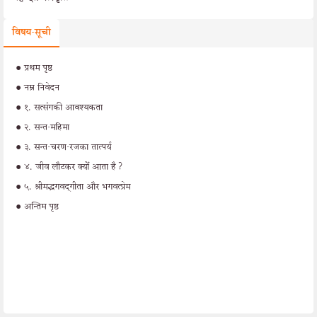
विषय-सूची
•
प्रथम पृष्ठ
•
नम्र निवेदन
•
१. सत्संगकी आवश्यकता
•
२. सन्त-महिमा
•
३. सन्त-चरण-रजका तात्पर्य
•
४. जीव लौटकर क्यों आता है?
•
५. श्रीमद्भगवद‍्गीता और भगवत्प्रेम
•
अन्तिम पृष्ठ