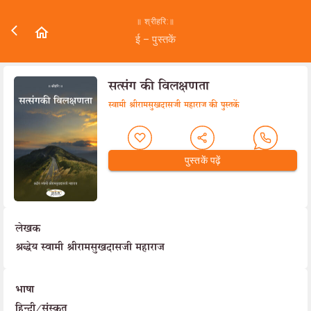
॥ श्रीहरि:॥
ई – पुस्तकें
सत्संग की विलक्षणता
स्वामी श्रीरामसुखदासजी महाराज की पुस्तकें
पुस्तकें पढ़ें
लेखक
श्रद्धेय स्वामी श्रीरामसुखदासजी महाराज
भाषा
हिन्दी/संस्कृत