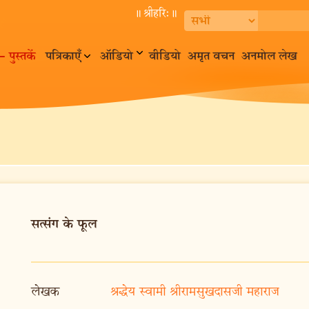
॥ श्रीहरि:॥
– पुस्तकें
पत्रिकाएँ
ऑडियो
वीडियो
अमृत वचन
अनमोल लेख
सत्संग के फूल
लेखक
श्रद्धेय स्वामी श्रीरामसुखदासजी महाराज