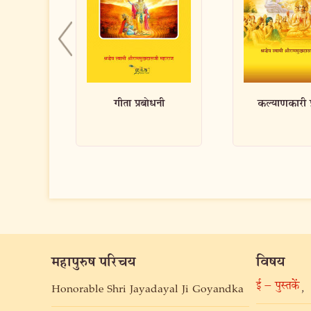
धनी
कल्याणकारी प्रवचन
गृहस्थमें कैसे
महापुरुष परिचय
विषय
ई – पुस्तकें
,
Honorable Shri Jayadayal Ji Goyandka