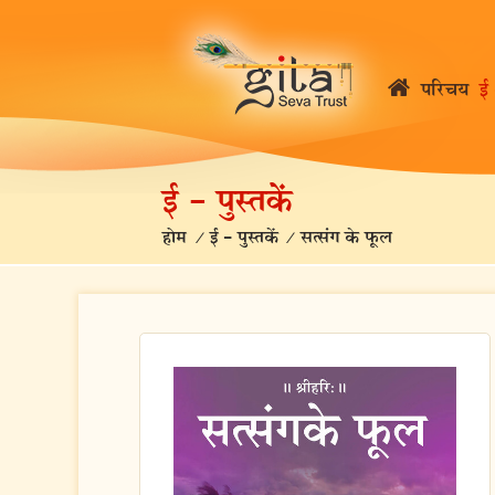
परिचय
ई 
ई – पुस्तकें
होम
/
ई – पुस्तकें
/
सत्संग के फूल