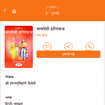
॥ श्रीहरि:॥
ई – पुस्तकें
सत्यप्रेमी हरिश्चन्द्र
भक्त चरित्र
पुस्तकें पढ़ें
लेखक
श्री शान्तनुविहारी द्विवेदी
भाषा
हिन्दी/संस्कृत