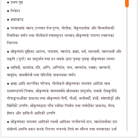
•
प्रथम पृष्ठ
•
निवेदन
•
ब्रह्मखण्ड
•
परमात्माके महान् उज्ज्वल तेज:पुञ्ज, गोलोक, वैकुण्ठलोक और शिवलोककी
स्थितिका वर्णन तथा गोलोकमें श्यामसुन्दर भगवान् श्रीकृष्णके परात्पर स्वरूपका
निरूपण
•
श्रीकृष्णसे सृष्टिका आरम्भ, नारायण, महादेव, ब्रह्मा, धर्म, सरस्वती, महालक्ष्मी और
प्रकृति (दुर्गा)-का प्रादुर्भाव तथा इन सबके द्वारा पृथक्-पृथक् श्रीकृष्णका स्तवन
•
सावित्री, कामदेव, रति, अग्नि, अग्निदेव, जल, वरुणदेव, स्वाहा, वरुणानी,
वायुदेव, वायवीदेवी तथा मेदिनीके प्राकटॺका वर्णन
•
ब्राह्म आदि कल्पोंका परिचय, गोलोकमें श्रीकृष्णका नारायण आदिके साथ
रासमण्डलमें निवास, श्रीकृष्णके वामपार्श्वसे श्रीराधाका प्रादुर्भाव; राधाके रोमकूपोंसे
गोपाङ्गनाओंका प्राकटॺ तथा श्रीकृष्णसे गोपों, गौओं, बलीवर्दों, हंसों, श्वेतघोड़ों और
सिंहोंकी उत्पत्ति; श्रीकृष्णद्वारा पाँच रथोंका निर्माण तथा पार्षदोंका प्राकटॺ; भैरव,
ईशान और डाकिनी आदिकी उत्पत्ति
•
श्रीकृष्णका नारायण आदिको लक्ष्मी आदिका पत्नीरूपमें दान, महादेवजीका दार-
संयोगमें अरुचि प्रकट करके निरन्तर भजनके लिये वर माँगना तथा भगवान‍्का उन्हें
वर देते हुए उनके नाम आदिकी महिमा बताकर उन्हें भविष्यमें शिवासे विवाहकी आज्ञा