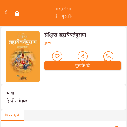
॥ श्रीहरि:॥
ई – पुस्तकें
संक्षिप्त ब्रह्मवैवर्तपुराण
पुराण
पुस्तकें पढ़ें
भाषा
हिन्दी/संस्कृत
विषय-सूची