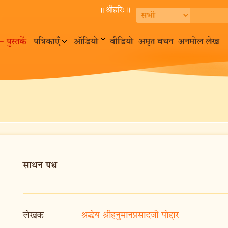
॥ श्रीहरि:॥
– पुस्तकें
पत्रिकाएँ
ऑडियो
वीडियो
अमृत वचन
अनमोल लेख
साधन पथ
लेखक
श्रद्धेय श्रीहनुमानप्रसादजी पोद्दार