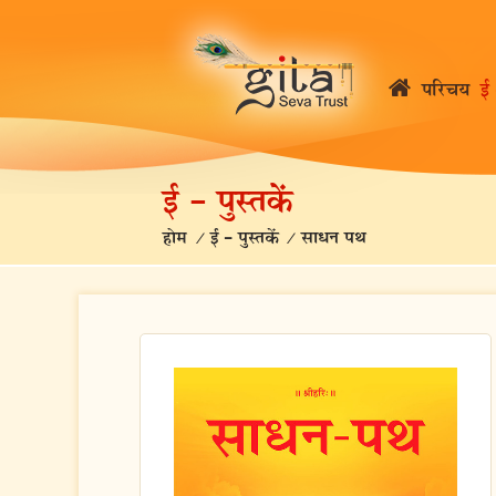
परिचय
ई 
ई – पुस्तकें
होम
/
ई – पुस्तकें
/
साधन पथ