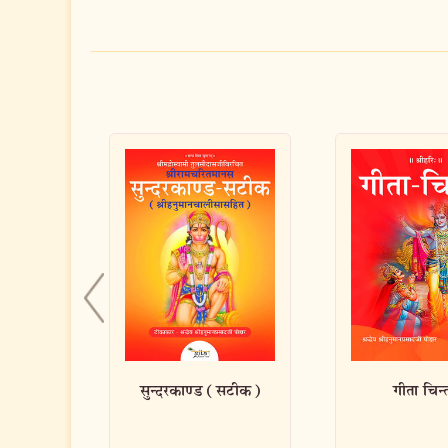
(सटीक)
गीता चिन्तन
सुखी बनने क