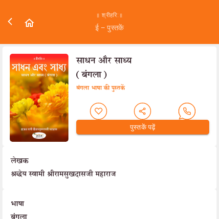
॥ श्रीहरि:॥
ई – पुस्तकें
साधन और साध्य
(बंगला)
बंगला भाषा की पुस्तकें
पुस्तकें पढ़ें
लेखक
श्रद्धेय स्वामी श्रीरामसुखदासजी महाराज
भाषा
बंगला