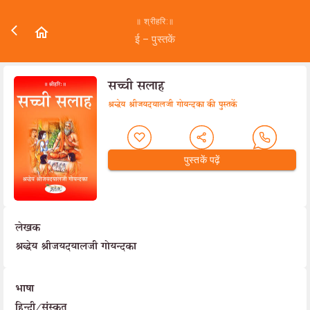
॥ श्रीहरि:॥
ई – पुस्तकें
सच्ची सलाह
श्रद्धेय श्रीजयदयालजी गोयन्दका की पुस्तकें
पुस्तकें पढ़ें
लेखक
श्रद्धेय श्रीजयदयालजी गोयन्दका
भाषा
हिन्दी/संस्कृत