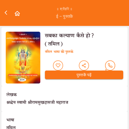
॥ श्रीहरि:॥
ई – पुस्तकें
सबका कल्याण कैसे होॽ
(तमिल)
तमिल भाषा की पुस्तकें
पुस्तकें पढ़ें
लेखक
श्रद्धेय स्वामी श्रीरामसुखदासजी महाराज
भाषा
तमिल