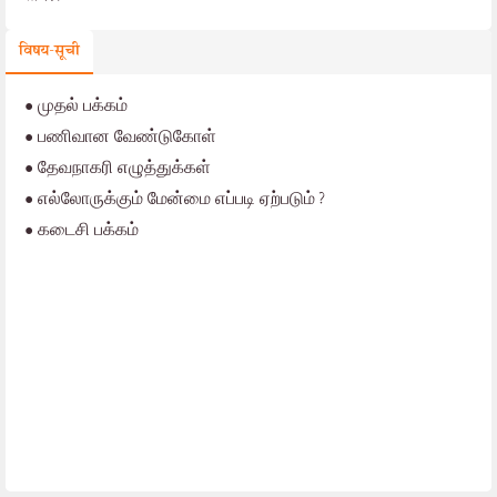
विषय-सूची
•
முதல் பக்கம்
•
பணிவான வேண்டுகோள்
•
தேவநாகரி எழுத்துக்கள்
•
எல்லோருக்கும் மேன்மை எப்படி ஏற்படும்?
•
கடைசி பக்கம்