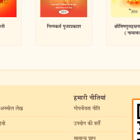
प्रकाश
श्रीविष्णुसहस्रनामस्तोत्रम्
रामरक्षास्तो
(नामावल...
हमारी नीतियां
अनमोल लेख
गोपनीयता नीति
यो
उपयोग की शर्तें
सामान्य प्रश्न