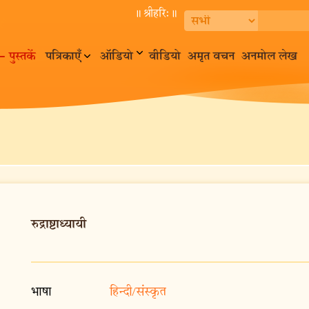
॥ श्रीहरि:॥
– पुस्तकें
पत्रिकाएँ
ऑडियो
वीडियो
अमृत वचन
अनमोल लेख
रुद्राष्टाध्यायी
भाषा
हिन्दी/संस्कृत