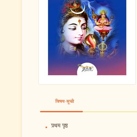
विषय-सूची
प्रथम पृष्ठ
•