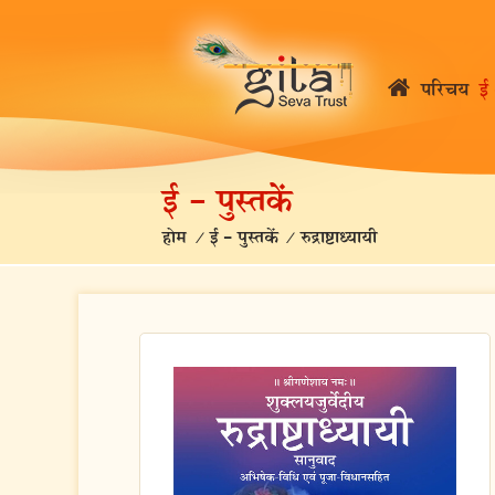
परिचय
ई 
ई – पुस्तकें
होम
/
ई – पुस्तकें
/
रुद्राष्टाध्यायी