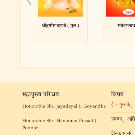
ी (मूल)
स्तोत्ररत्नावली
नित्यकर्म पूजा
महापुरुष परिचय
विषय
ई – पुस्तकें
,
Honorable Shri Jayadayal Ji Goyandka
प्रवचन
ऑडि
,
Honorable Shri Hanuman Prasad Ji
Poddar
दैनिक सत्संग