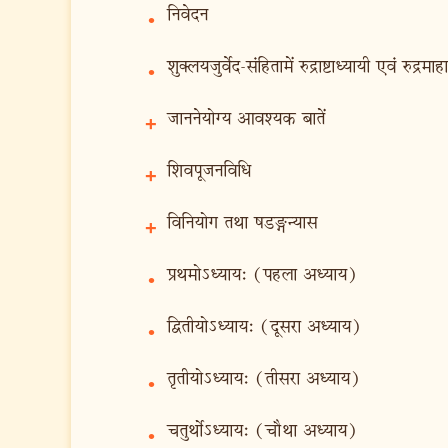
निवेदन
•
शुक्लयजुर्वेद-संहितामें रुद्राष्टाध्यायी एवं रुद्
•
जाननेयोग्य आवश्यक बातें
+
शिवपूजनविधि
+
विनियोग तथा षडङ्गन्यास
+
प्रथमोऽध्याय: (पहला अध्याय)
•
द्वितीयोऽध्याय: (दूसरा अध्याय)
•
तृतीयोऽध्याय: (तीसरा अध्याय)
•
चतुर्थोऽध्याय: (चौथा अध्याय)
•