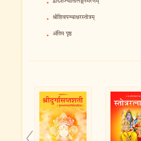
द्वादशज्योतिर्लिङ्गस्मरणम्
•
श्रीशिवपञ्चाक्षरस्तोत्रम्
•
अंतिम पृष्ठ
•