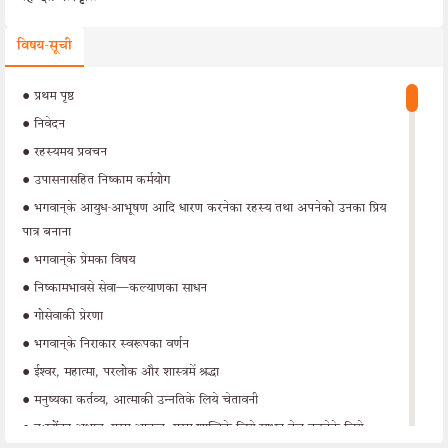
विषय-सूची
•
प्रथम पृष्ठ
•
निवेदन
•
रहस्यमय प्रवचन
•
उपासनासहित निष्काम कर्मयोग
•
भगवान‍्के आयुध-आभूषण आदि धारण करनेका रहस्य तथा अपनेको उनका प्रिय
पात्र बनाना
•
भगवान‍्के प्रेमका विषय
•
निष्कामभावसे सेवा—कल्याणका साधन
•
गोसेवाकी प्रेरणा
•
भगवान‍्के निराकार स्वरूपका वर्णन
•
ईश्वर, महात्मा, परलोक और शास्त्रमें श्रद्धा
•
मनुष्यका कर्तव्य, आत्माकी उन्नतिके लिये चेतावनी
•
दु:खोंका अभाव, परम आनन्द, परम शान्तिके लिये साधन तेज करनेके लिये