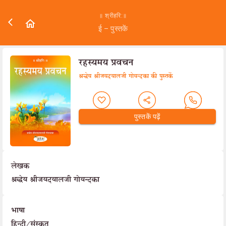
॥ श्रीहरि:॥
ई – पुस्तकें
रहस्यमय प्रवचन
श्रद्धेय श्रीजयदयालजी गोयन्दका की पुस्तकें
पुस्तकें पढ़ें
लेखक
श्रद्धेय श्रीजयदयालजी गोयन्दका
भाषा
हिन्दी/संस्कृत