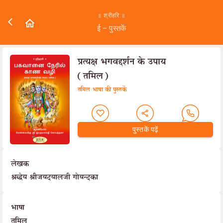
॥ श्रीहरि:॥
ई – पुस्तकें
प्रत्यक्ष भगवद्दर्शन के उपाय
(तमिल)
तमिल भाषा की पुस्तकें
पुस्तकें पढ़ें
लेखक
श्रद्धेय श्रीजयदयालजी गोयन्दका
भाषा
तमिल