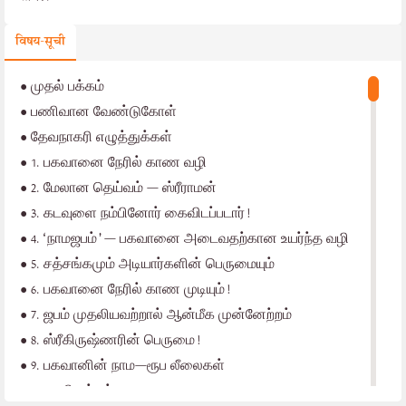
विषय-सूची
•
முதல் பக்கம்
•
பணிவான வேண்டுகோள்
•
தேவநாகரி எழுத்துக்கள்
•
1. பகவானை நேரில் காண வழி
•
2. மேலான தெய்வம் — ஸ்ரீராமன்
•
3. கடவுளை நம்பினோர் கைவிடப்படார்!
•
4. ‘நாமஜபம்’ — பகவானை அடைவதற்கான உயர்ந்த வழி
•
5. சத்சங்கமும் அடியார்களின் பெருமையும்
•
6. பகவானை நேரில் காண முடியும்!
•
7. ஜபம் முதலியவற்றால் ஆன்மீக முன்னேற்றம்
•
8. ஸ்ரீகிருஷ்ணரின் பெருமை!
•
9. பகவானின் நாம—ரூப லீலைகள்
•
கடைசி பக்கம்