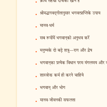
क्रोध सहस्रों दोषोंकी खान है
•
श्रीमद्भगवद‍्गीतानुसार भगवत्प्राप्तिके उपाय
•
मानव-धर्म
•
सब रूपोंमें भगवान‍्को अनुभव करें
•
मनुष्यके दो बड़े शत्रु—राग और द्वेष
•
भगवान‍्का प्रत्येक विधान परम मंगलमय और क
•
शास्त्रोक्त कर्म ही करने चाहिये
•
भगवान् और भोग
•
मानव-जीवनकी सफलता
•