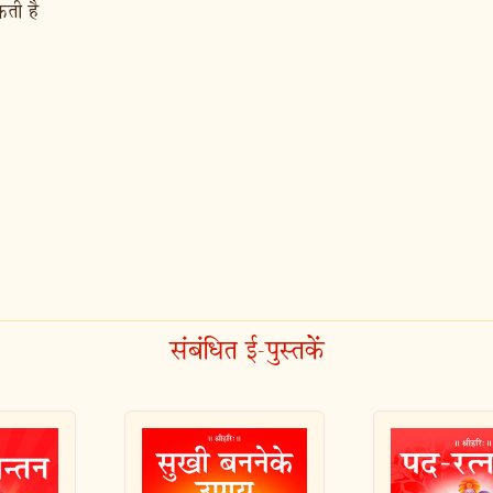
कती है
संबंधित ई-पुस्तकें