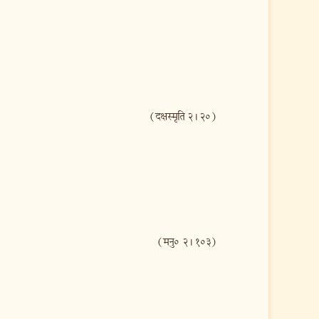
(दक्षस्मृति २। २०)
(मनु० २। १०३)