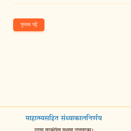
पुस्तक पढ़ें
माहात्म्यसहित संध्याकालनिर्णय
उत्तमा तारकोपेता मध्यमा लुप्ततारका।