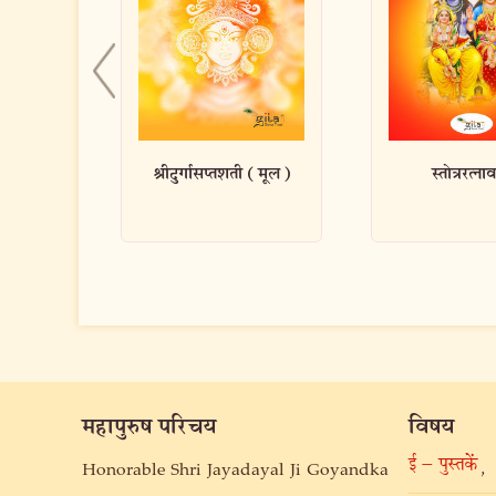
ी (मूल)
स्तोत्ररत्नावली
नित्यकर्म पूजा
महापुरुष परिचय
विषय
ई – पुस्तकें
,
Honorable Shri Jayadayal Ji Goyandka