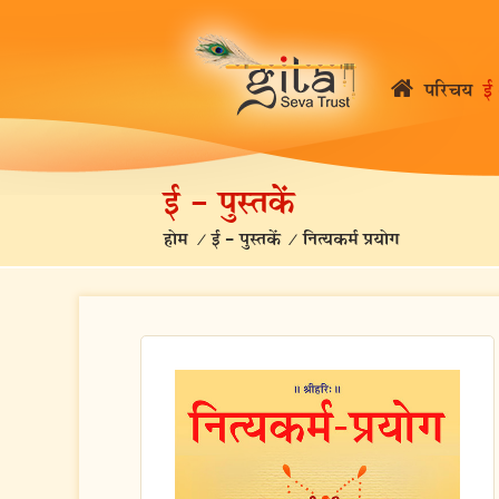
परिचय
ई 
ई – पुस्तकें
होम
/
ई – पुस्तकें
/
नित्यकर्म प्रयोग