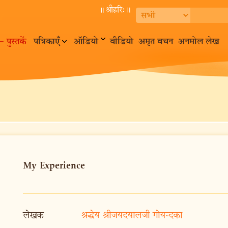
॥ श्रीहरि:॥
– पुस्तकें
पत्रिकाएँ
ऑडियो
वीडियो
अमृत वचन
अनमोल लेख
My Experience
लेखक
श्रद्धेय श्रीजयदयालजी गोयन्दका