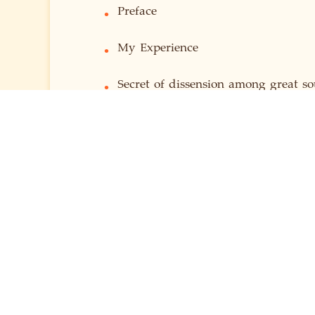
Preface
•
My Experience
•
Secret of dissension among great so
•
Favourable time
•
Lofty teachings of Yoga, enlighten
•
The secret of the glory of place of 
•
The glory of meditation
•
The truth and mystery of the frolics
•
The Supreme Service
•