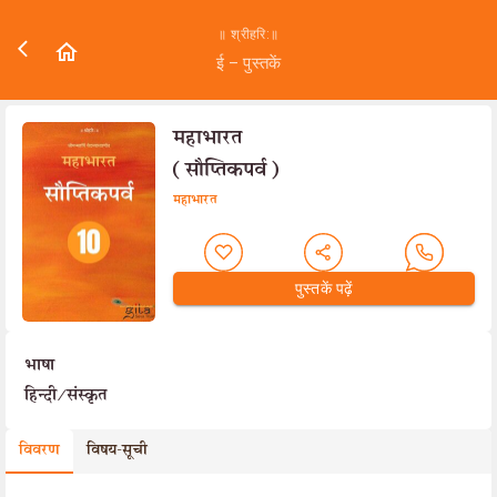
॥ श्रीहरि:॥
ई – पुस्तकें
महाभारत
(सौप्तिकपर्व)
महाभारत
पुस्तकें पढ़ें
भाषा
हिन्दी/संस्कृत
विवरण
विषय-सूची