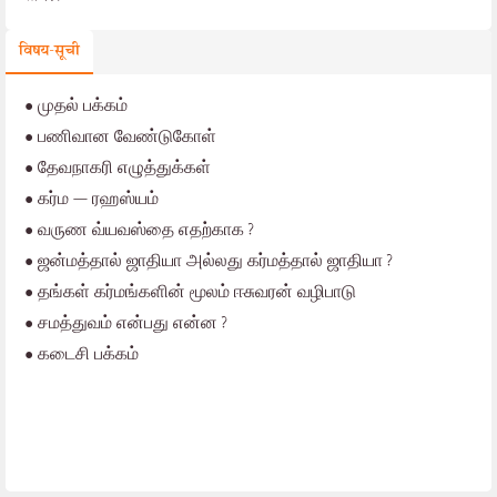
विषय-सूची
•
முதல் பக்கம்
•
பணிவான வேண்டுகோள்
•
தேவநாகரி எழுத்துக்கள்
•
கர்ம — ரஹஸ்யம்
•
வருண வ்யவஸ்தை எதற்காக?
•
ஜன்மத்தால் ஜாதியா அல்லது கர்மத்தால் ஜாதியா?
•
தங்கள் கர்மங்களின் மூலம் ஈசுவரன் வழிபாடு
•
சமத்துவம் என்பது என்ன?
•
கடைசி பக்கம்