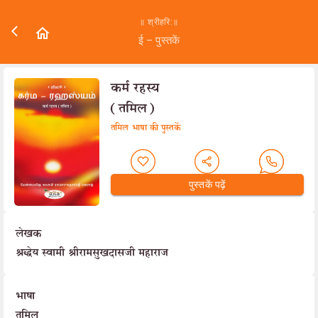
॥ श्रीहरि:॥
ई – पुस्तकें
कर्म रहस्य
(तमिल)
तमिल भाषा की पुस्तकें
पुस्तकें पढ़ें
लेखक
श्रद्धेय स्वामी श्रीरामसुखदासजी महाराज
भाषा
तमिल