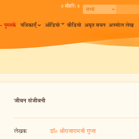
॥ श्रीहरि:॥
– पुस्तकें
पत्रिकाएँ
ऑडियो
वीडियो
अमृत वचन
अनमोल लेख
जीवन संजीवनी
लेखक
डॉ० श्रीराजारामजी गुप्ता