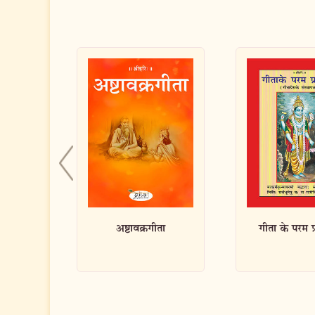
ता
गीता के परम प्रचारक
लघुसिद्धान्त