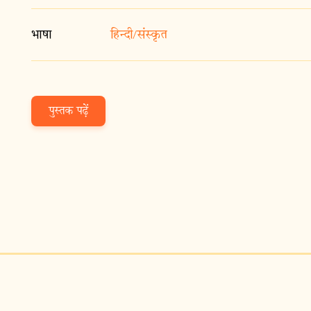
भाषा
हिन्दी/संस्कृत
पुस्तक पढ़ें