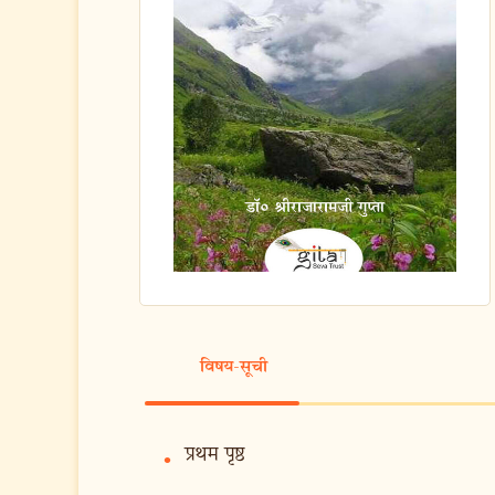
विषय-सूची
प्रथम पृष्ठ
•