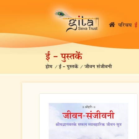
परिचय
ई 
ई – पुस्तकें
होम
/
ई – पुस्तकें
/
जीवन संजीवनी