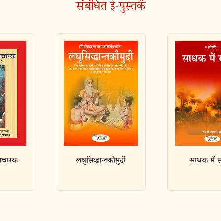
संबंधित ई-पुस्तकें
कौमुदी
साधक में साधुता
विवेक चूड