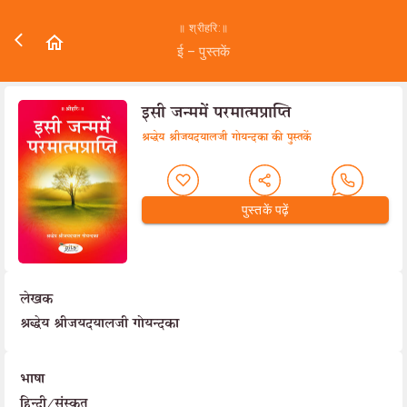
॥ श्रीहरि:॥
ई – पुस्तकें
इसी जन्ममें परमात्मप्राप्ति
श्रद्धेय श्रीजयदयालजी गोयन्दका की पुस्तकें
पुस्तकें पढ़ें
लेखक
श्रद्धेय श्रीजयदयालजी गोयन्दका
भाषा
हिन्दी/संस्कृत