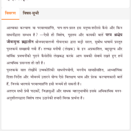
विवरण
विषय-सूची
आत्माका कल्याण या परमात्मप्राप्ति, पाप-ताप-ग्रस्त इस मनुष्य-शरीरसे कैसे और किन
साधनोंद्वारा सम्भव है? —ऐसी ही विशेष, गूढतम और कामकी बातें
परम श्रद्धेय
जीवन्मुक्त ब्रह्मलीन
श्रीजयदयालजी गोयन्दका द्वारा बड़ी सरल, सुबोध भाषामें प्रस्तुत
पुस्तकमें समझायी गयी हैं। तत्त्वज्ञ मनीषी (लेखक) के इन अप्रकाशित, बहुमूल्य और
मार्मिक प्रवचनोंको पुराने कैसेटोंसे लेखबद्ध करके आप सबकी सेवामें रखते हुए हमें
अत्यधिक प्रसन्नता हो रही है।
पुस्तकके सात लेखोंमें उच्चकोटिकी साधनोपयोगी, मननीय सामग्रीसहित, आध्यात्मिक
दिशा-निर्देश और जीवनमें उतारने योग्य ऐसे विलक्षण भाव और प्रेरक कल्याणकारी बातें
हैं, जिनके धारणसे परमात्मप्राप्ति इसी जन्ममें हो सकती है।
अतएव सभी प्रेमी पाठकों, जिज्ञासुओं और साधक महानुभावोंसे इसके अधिकाधिक मनन-
अनुशीलनद्वारा विशेष लाभ उठानेकी हमारी विनम्र प्रार्थना है।