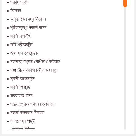
•
প্রথম পাতা
•
নিবেদন
•
অনুবাদকের নম্র নিবেদন
•
শ্রীরামকৃষ্ণ পরমহংসদেব
•
স্বামী রামতীর্থ
•
ঋষি শ্রীঅরবিন্দ
•
জয়দয়াল গোয়েন্দকা
•
মহামহোপাধ্যায় গোপীনাথ কবিরাজ
•
গঙ্গা তীরে বসবাসকারী এক সন্ত
•
স্বামী অভেদানন্দ
•
স্বামী শিবানন্দ
•
ভক্তরাজ যাদব
•
পণ্ডিতপ্রবর পঞ্চানন তর্করত্ন
•
মহাত্মা বালকরাম বিনায়ক
•
মদনমোহন শাস্ত্রী
•
এডউইন গ্রীভস