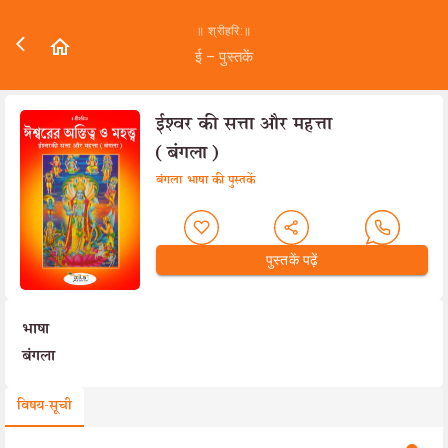
॥ श्रीहरि:॥
ई – पुस्तकें
ईश्वर की सत्ता और महत्ता
(बंगला)
बंगला भाषा की पुस्तकें
पुस्तकें पढ़ें
भाषा
बंगला
विषय-सूची