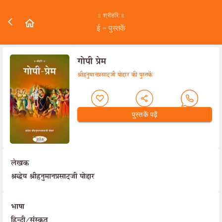
॥ श्रीहरि:॥
ई – पुस्तकें
गोपी प्रेम
श्रीहनुमानप्रसादजी पोद्दार की पुस्तकें
पुस्तकें पढ़ें
लेखक
श्रद्धेय श्रीहनुमानप्रसादजी पोद्दार
भाषा
हिन्दी/संस्कृत