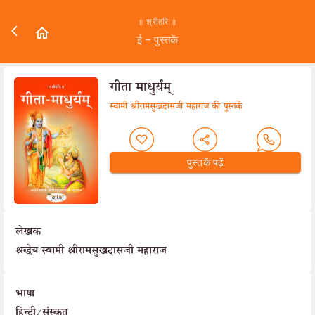
॥ श्रीहरि:॥
ई – पुस्तकें
गीता माधुर्यम्
स्वामी श्रीरामसुखदासजी महाराज की पुस्तकें
पुस्तकें पढ़ें
लेखक
श्रद्धेय स्वामी श्रीरामसुखदासजी महाराज
भाषा
हिन्दी/संस्कृत