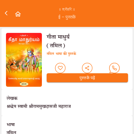
॥ श्रीहरि:॥
ई – पुस्तकें
गीता माधुर्य
(तमिल)
तमिल भाषा की पुस्तकें
पुस्तकें पढ़ें
लेखक
श्रद्धेय स्वामी श्रीरामसुखदासजी महाराज
भाषा
तमिल