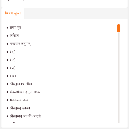
विषय-सूची
•
प्रथम पृष्ठ
•
निवेदन
•
भक्तराज हनुमान्
•
(१)
•
(२)
•
(३)
•
(४)
•
श्रीहनुमानचालीसा
•
संकटमोचन हनुमानाष्टक
•
मत्तगयन्द छन्द
•
श्रीहनुमत्-स्तवन
•
श्रीहनुमान् जी की आरती
•
अन्तिम पृष्ठ