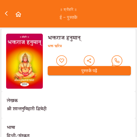
॥ श्रीहरि:॥
ई – पुस्तकें
भक्तराज हनुमान्
भक्त चरित्र
पुस्तकें पढ़ें
लेखक
श्री शान्तनुविहारी द्विवेदी
भाषा
हिन्दी/संस्कृत