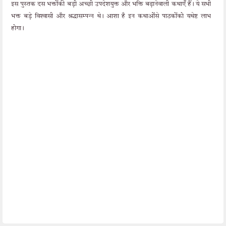
इस पुस्तक दस भक्तोंकी बड़ी अच्छी उपदेशयुक्त और भक्ति बढ़ानेवाली कथाएँ हैं। ये सभी
भक्त बड़े विश्वासी और श्रद्धासम्पन्न थे। आशा है इन कथाओंसे पाठकोंको यथेष्ट लाभ
होगा।