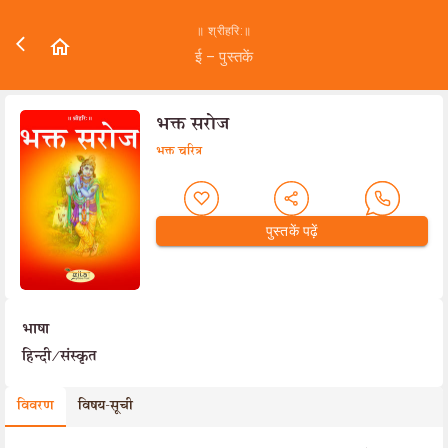
॥ श्रीहरि:॥
ई – पुस्तकें
भक्त सरोज
भक्त चरित्र
पुस्तकें पढ़ें
भाषा
हिन्दी/संस्कृत
विवरण
विषय-सूची