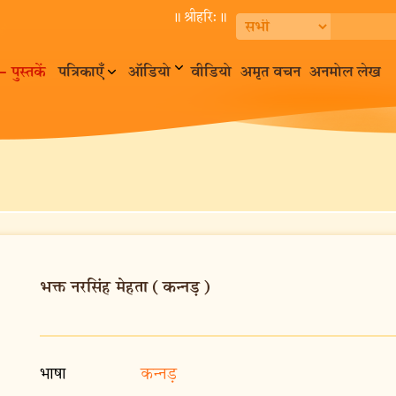
॥ श्रीहरि:॥
– पुस्तकें
पत्रिकाएँ
ऑडियो
वीडियो
अमृत वचन
अनमोल लेख
भक्त नरसिंह मेहता (कन्नड़)
भाषा
कन्नड़