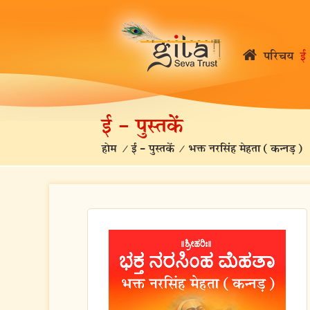
परिचय
ई 
ई – पुस्तकें
होम
/
ई – पुस्तकें
/
भक्त नरसिंह मेहता (कन्नड़)