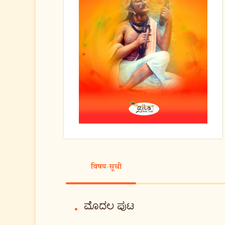
विषय-सूची
ಮೊದಲ ಪುಟ
•