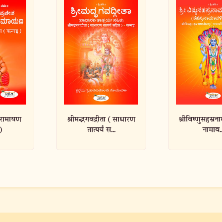
ा (साधारण
श्रीविष्णुसहस्रनामस्तोत्रम् -
श्रीमद्भगवद्ग
..
नामाव...
संजीवनी (कन