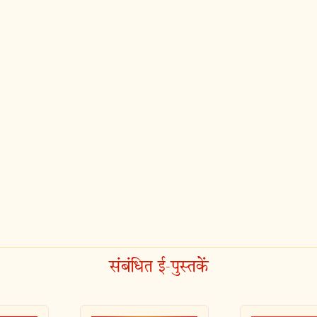
संबंधित ई-पुस्तकें