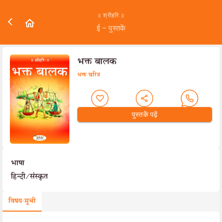
॥ श्रीहरि:॥
ई – पुस्तकें
भक्त बालक
भक्त चरित्र
पुस्तकें पढ़ें
भाषा
हिन्दी/संस्कृत
विषय-सूची