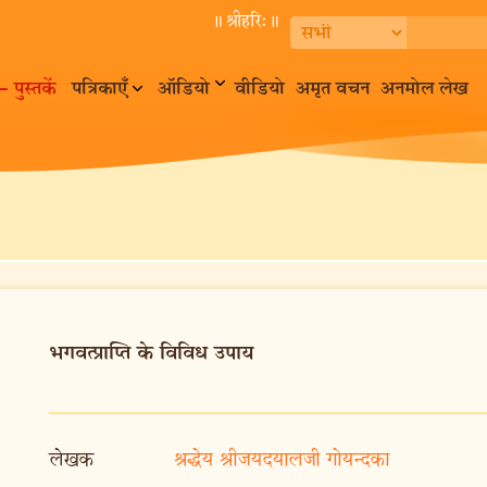
॥ श्रीहरि:॥
– पुस्तकें
पत्रिकाएँ
ऑडियो
वीडियो
अमृत वचन
अनमोल लेख
भगवत्प्राप्ति के विविध उपाय
लेखक
श्रद्धेय श्रीजयदयालजी गोयन्दका