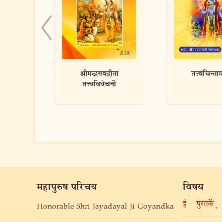
ीता
तत्त्वचिन्तामणि
सच्ची सल
नी
महापुरुष परिचय
विषय
ई – पुस्तकें
,
Honorable Shri Jayadayal Ji Goyandka