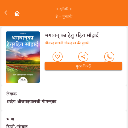
॥ श्रीहरि:॥
ई – पुस्तकें
भगवान् का हेतु रहित सौहार्द
श्रीजयदयालजी गोयन्दका की पुस्तकें
पुस्तकें पढ़ें
लेखक
श्रद्धेय श्रीजयदयालजी गोयन्दका
भाषा
हिन्दी/संस्कृत