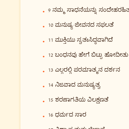
9 ನಮ್ಮ ಸಾಧನೆಯನ್ನು ಸಂದೇಹರಹಿತ
•
10 ಮನುಷ್ಯ-ಜೀವನದ ಸಫಲತೆ
•
11 ಮುಕ್ತಿಯು ಸ್ವತಃಸಿದ್ಧವಾಗಿದೆ
•
12 ಬಂಧನವು ಹೇಗೆ ಬಿಟ್ಟು ಹೋದೀತು
•
13 ಎಲ್ಲರಲ್ಲಿ ಪರಮಾತ್ಮನ ದರ್ಶನ
•
14 ನಿಜವಾದ ಮನುಷ್ಯತ್ವ
•
15 ಶರಣಾಗತಿಯ ವಿಲಕ್ಷಣತೆ
•
16 ಧರ್ಮದ ಸಾರ
•