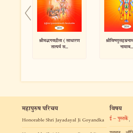
 (साधारण
श्रीविष्णुसहस्रनामस्तोत्रम् -
श्रीमद्भगवद्गी
.
नामाव...
संजीवनी (कन
महापुरुष परिचय
विषय
ई – पुस्तकें
,
Honorable Shri Jayadayal Ji Goyandka
प्रवचन
ऑडि