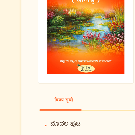
विषय-सूची
ಮೊದಲ ಪುಟ
•