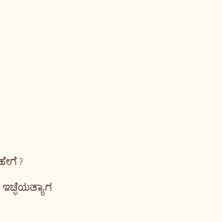
ಹೇಗೆ?
ಇಚ್ಛೆಯತ್ಯಾಗ