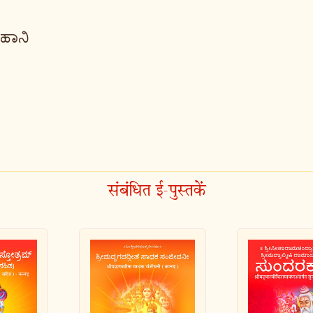
 ಹಾನಿ
संबंधित ई-पुस्तकें