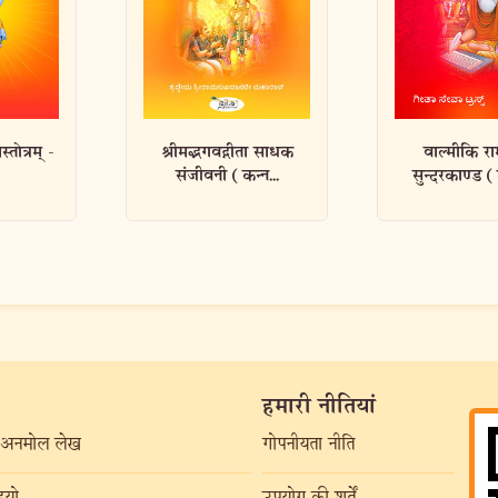
ता साधक
वाल्मीकि रामायण
संक्षिप्त शि
्न...
सुन्दरकाण्ड (कन्नड़...
(कन्नड
हमारी नीतियां
अनमोल लेख
गोपनीयता नीति
यो
उपयोग की शर्तें