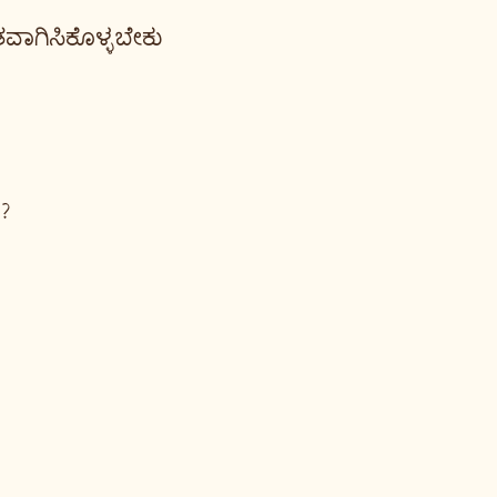
ವಾಗಿಸಿಕೊಳ್ಳಬೇಕು
?