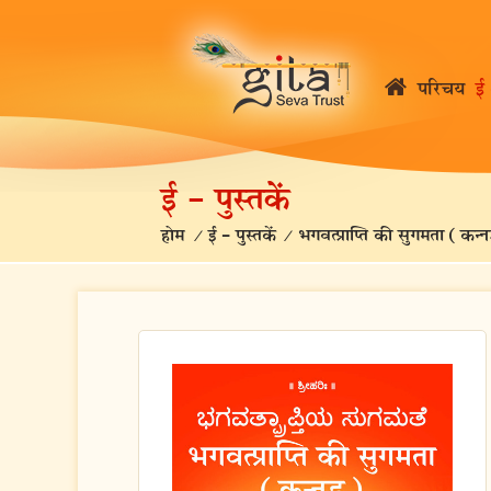
परिचय
ई 
ई – पुस्तकें
होम
/
ई – पुस्तकें
/
भगवत्प्राप्ति की सुगमता (कन्न