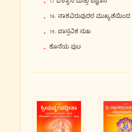
17 ವಿಶ್ವಾಸ ಮತ್ತು ಜಿಜ್ಞಾಸೆ
•
18. ನಾಶವಿರುವುದರ ಮುಖ್ಯತೆಯಿಂದ
•
19. ವಾಸ್ತವಿಕ ಸುಖ
•
ಕೊನೆಯ ಪುಟ
•