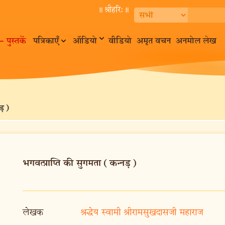
॥ श्रीहरि:॥
– पुस्तकें
पत्रिकाएँ
ऑडियो
वीडियो
अमृत वचन
अनमोल लेख
ड़)
भगवत्प्राप्ति की सुगमता (कन्नड़)
लेखक
श्रद्धेय स्वामी श्रीरामसुखदासजी महाराज