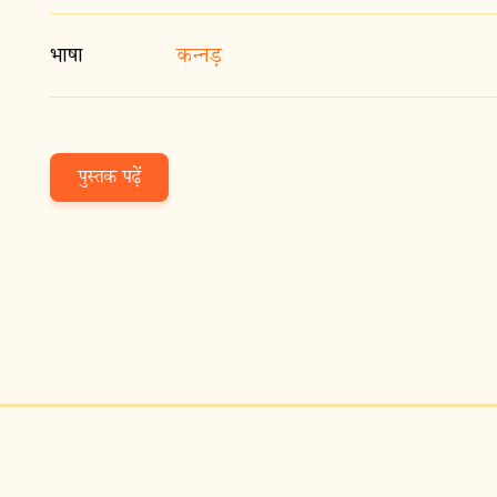
भाषा
कन्नड़
पुस्तक पढ़ें