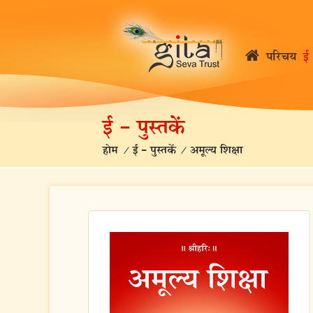
परिचय
ई 
ई – पुस्तकें
होम
/
ई – पुस्तकें
/
अमूल्य शिक्षा