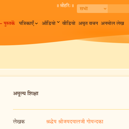
॥ श्रीहरि:॥
– पुस्तकें
पत्रिकाएँ
ऑडियो
वीडियो
अमृत वचन
अनमोल लेख
अमूल्य शिक्षा
लेखक
श्रद्धेय श्रीजयदयालजी गोयन्दका