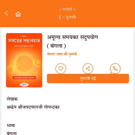
॥ श्रीहरि:॥
ई – पुस्तकें
अमूल्य समयका सदुपयोग
(बंगला)
बंगला भाषा की पुस्तकें
पुस्तकें पढ़ें
लेखक
श्रद्धेय श्रीजयदयालजी गोयन्दका
भाषा
बंगला