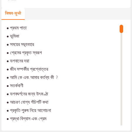
विषय-सूची
•
প্রথম পাতা
•
ভূমিকা
•
সময়ের সদ্ব্যবহার
•
প্রেমের প্রকৃত স্বরূপ
•
ভগবানের দয়া
•
জীব সম্পর্কীয় প্রশ্নোত্তর
•
আমি কে এবং আমার কর্তব্য কী ?
•
সতর্কবাণী
•
ভগবদ্দর্শনের জন্য উৎকণ্ঠা
•
আচরণ যোগ্য পঁচিশটি কথা
•
প্রকৃতি-পুরুষ নিয়ে আলোচনা
•
শ্রদ্ধা-বিশ্বাস এবং প্রেম
•
প্রেম-সাধনা