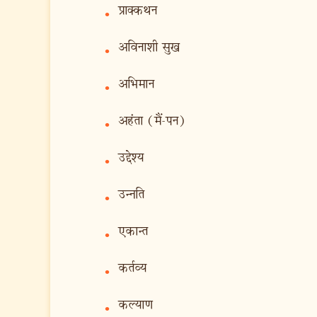
प्राक्‍कथन
•
अविनाशी सुख
•
अभिमान
•
अहंता (मैं-पन)
•
उद्देश्य
•
उन्नति
•
एकान्त
•
कर्तव्य
•
कल्याण
•