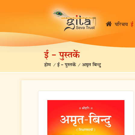
परिचय
ई 
ई – पुस्तकें
होम
/
ई – पुस्तकें
/
अमृत बिन्दु