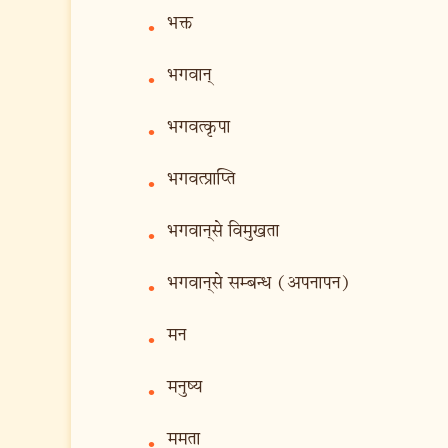
भक्त
•
भगवान‍्
•
भगवत्कृपा
•
भगवत्प्राप्ति
•
भगवान‍्से विमुखता
•
भगवान‍्से सम्बन्ध (अपनापन)
•
मन
•
मनुष्य
•
ममता
•