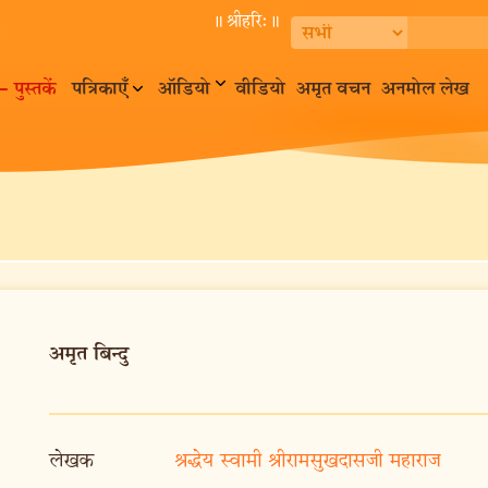
॥ श्रीहरि:॥
– पुस्तकें
पत्रिकाएँ
ऑडियो
वीडियो
अमृत वचन
अनमोल लेख
अमृत बिन्दु
लेखक
श्रद्धेय स्वामी श्रीरामसुखदासजी महाराज