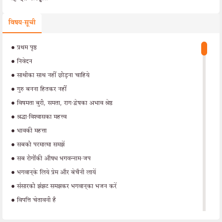
विषय-सूची
•
प्रथम पृष्ठ
•
निवेदन
•
साथीका साथ नहीं छोड़ना चाहिये
•
गुरु बनना हितकर नहीं
•
विषमता बुरी, समता, राग-द्वेषका अभाव श्रेष्ठ
•
श्रद्धा-विश्वासका महत्त्व
•
भावकी महत्ता
•
सबको परमात्मा समझें
•
सब रोगोंकी औषध भगवन्नाम-जप
•
भगवान‍्के लिये प्रेम और बेचैनी लायें
•
संसारको झंझट समझकर भगवान‍्का भजन करें
•
विपत्ति चेतावनी है
•
आनन्दमय परमात्माका ध्यान