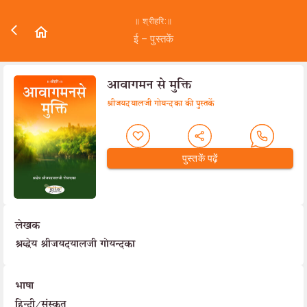
॥ श्रीहरि:॥
ई – पुस्तकें
आवागमन से मुक्ति
श्रीजयदयालजी गोयन्दका की पुस्तकें
पुस्तकें पढ़ें
लेखक
श्रद्धेय श्रीजयदयालजी गोयन्दका
भाषा
हिन्दी/संस्कृत