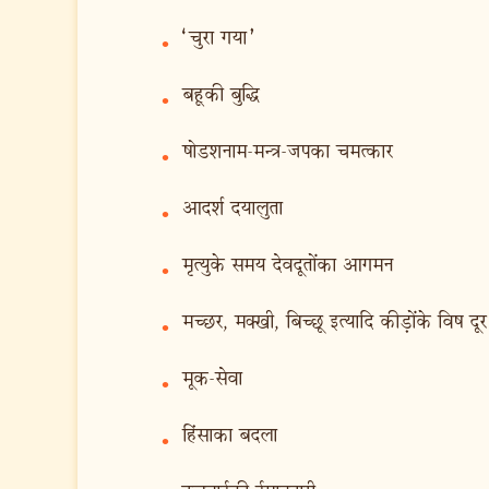
‘चुरा गया’
•
बहूकी बुद्धि
•
षोडशनाम-मन्त्र-जपका चमत्कार
•
आदर्श दयालुता
•
मृत्युके समय देवदूतोंका आगमन
•
मच्छर, मक्खी, बिच्छू इत्यादि कीड़ोंके विष द
•
मूक-सेवा
•
हिंसाका बदला
•