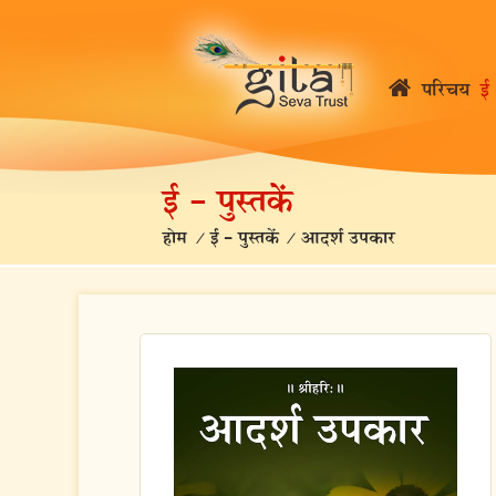
परिचय
ई 
ई – पुस्तकें
होम
/
ई – पुस्तकें
/
आदर्श उपकार