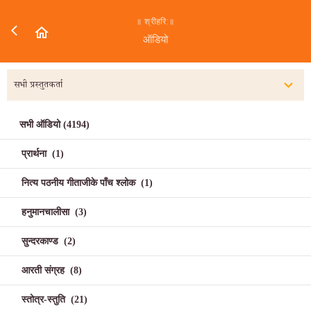
॥ श्रीहरि:॥
ऑडियो
सभी प्रस्तुतकर्ता
सभी ऑडियो
(
4194
)
प्रार्थना
(
1
)
नित्य पठनीय गीताजीके पाँच श्लोक
(
1
)
हनुमानचालीसा
(
3
)
सुन्दरकाण्ड
(
2
)
आरती संग्रह
(
8
)
स्तोत्र-स्तुति
(
21
)